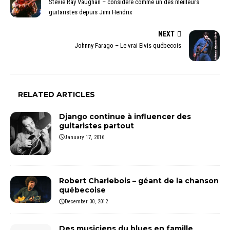
Stevie Ray Vaughan – considéré comme un des meilleurs
guitaristes depuis Jimi Hendrix
NEXT
Johnny Farago – Le vrai Elvis québecois
RELATED ARTICLES
Django continue à influencer des
guitaristes partout
January 17, 2016
Robert Charlebois – géant de la chanson
québecoise
December 30, 2012
Des musiciens du blues en famille