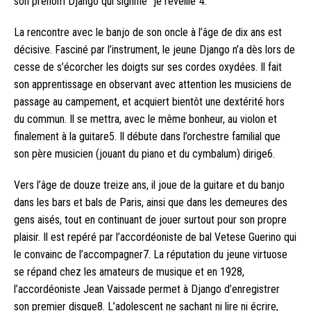
son prénom Django qui signifie “je réveille”4.
La rencontre avec le banjo de son oncle à l’âge de dix ans est
décisive. Fasciné par l’instrument, le jeune Django n’a dès lors de
cesse de s’écorcher les doigts sur ses cordes oxydées. Il fait
son apprentissage en observant avec attention les musiciens de
passage au campement, et acquiert bientôt une dextérité hors
du commun. Il se mettra, avec le même bonheur, au violon et
finalement à la guitare5. Il débute dans l’orchestre familial que
son père musicien (jouant du piano et du cymbalum) dirige6.
Vers l’âge de douze treize ans, il joue de la guitare et du banjo
dans les bars et bals de Paris, ainsi que dans les demeures des
gens aisés, tout en continuant de jouer surtout pour son propre
plaisir. Il est repéré par l’accordéoniste de bal Vetese Guerino qui
le convainc de l’accompagner7. La réputation du jeune virtuose
se répand chez les amateurs de musique et en 1928,
l’accordéoniste Jean Vaissade permet à Django d’enregistrer
son premier disque8. L’adolescent ne sachant ni lire ni écrire,