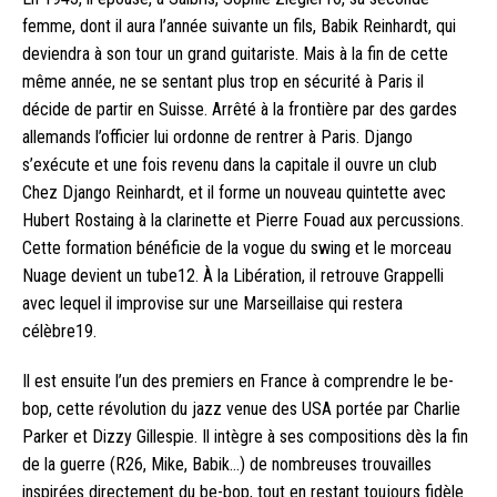
femme, dont il aura l’année suivante un fils, Babik Reinhardt, qui
deviendra à son tour un grand guitariste. Mais à la fin de cette
même année, ne se sentant plus trop en sécurité à Paris il
décide de partir en Suisse. Arrêté à la frontière par des gardes
allemands l’officier lui ordonne de rentrer à Paris. Django
s’exécute et une fois revenu dans la capitale il ouvre un club
Chez Django Reinhardt, et il forme un nouveau quintette avec
Hubert Rostaing à la clarinette et Pierre Fouad aux percussions.
Cette formation bénéficie de la vogue du swing et le morceau
Nuage devient un tube12. À la Libération, il retrouve Grappelli
avec lequel il improvise sur une Marseillaise qui restera
célèbre19.
Il est ensuite l’un des premiers en France à comprendre le be-
bop, cette révolution du jazz venue des USA portée par Charlie
Parker et Dizzy Gillespie. Il intègre à ses compositions dès la fin
de la guerre (R26, Mike, Babik…) de nombreuses trouvailles
inspirées directement du be-bop, tout en restant toujours fidèle